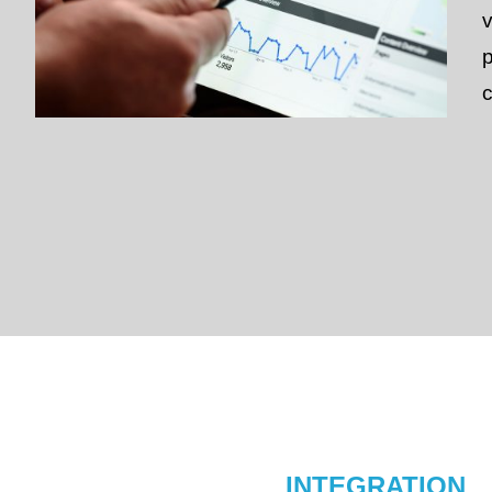
v
c
INTEGRATION